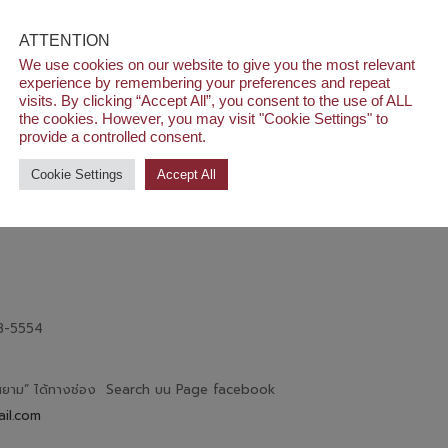
ATTENTION
We use cookies on our website to give you the most relevant
experience by remembering your preferences and repeat
visits. By clicking “Accept All”, you consent to the use of ALL
the cookies. However, you may visit "Cookie Settings" to
provide a controlled consent.
Cookie Settings
Accept All
68-5554
ัยสยาม” ได้ทางช่อง Search บน Page facebook
il.com