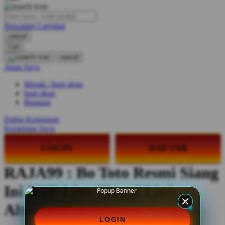
O
Pencarian Lanjutan
Oh Ma Grain
cancel
Okiedog
Cari
cancel
P
Akun Saya
Masuk / buat akun
Peachy
buat akun
Phil & Ted's
Bantuan
Philips Avent
Daftar Keinginan
Keranjang Saya
Pigeon
LOGIN
DAFTAR
Playgro
RAJA99 : Bo Toto Resmi Siang
Poled Global
Ini RTP Live Tinggi Link
Ponycycle
Puma
Alternatif
LOGIN
Pureats