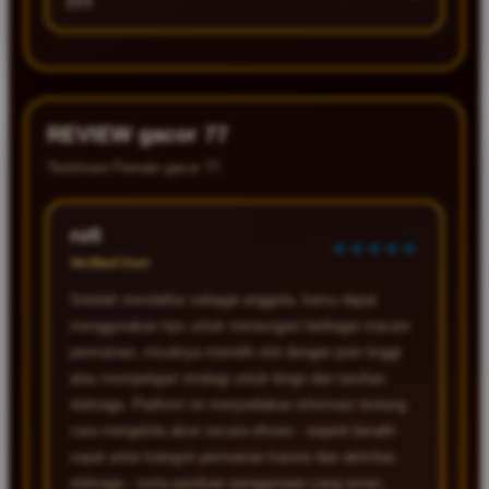
77?
bingo, roulette, taruhan olahraga, kasino live, hingga
pertandingan. Platform ini juga mempromosikan metode
permainan meja favorit. Platform ini menyediakan tips
pengguna efektif dengan menyediakan sepuluh cara
Platform ini menyediakan beragam macam permainan
navigasi yang simpel agar kamu mudah beralih antar
untuk lebih cepat mengakses kategori permainan baru
online, seperti slot digital, bingo, permainan meja, dan
kategori tanpa ribet. Manajemen akun dan proses
ataupun favorit. Selain itu, pengguna dapat memeriksa
pilihan taruhan olahraga. Setelah kamu mendaftar
deposit serta penarikan cepat juga bisa dilakukan
pembaruan terbaru permainan dan menemukan strategi
sebagai anggota, kamu dapat menemukan berbagai tips
kapan saja dengan aman. Jangan lupa cek update
REVIEW gacor 77
untuk mengelola akun dengan aman, seperti
dan strategi untuk memaksimalkan pengalaman
permainan terbaru secara berkala untuk temukan poin
mengoptimalkan tips deposit dan penarikan yang cepat.
Testimoni Pemain gacor 77.
bermainmu. Misalnya, kamu bisa mencoba strategi
tinggi dan pengalaman seru setiap harinya.
Dengan tips penggunaan platform ini, anggota dapat
untuk memahami performa permainan dan memilih
menjelajahi berbagai permainan seperti free casino
game dengan poin tinggi atau melakukan analisis
dina
games dan bingo yang memberikan pengalaman
peringkat untuk keputusan yang lebih matang dalam
★★★★★
Verified User
bermain lebih menyenangkan dan ramah pengguna.
taruhan olahraga. Selain itu, platform ini memungkinkan
kamu untuk merujuk kepada sepuluh cara praktis dalam
Setelah daftar akun, anggota dapat menggunakan tips
mengelola akunmu, seperti beralih cepat antar kategori
untuk menavigasi berbagai permainan seperti slot
permainan kasino dan aktivitas olahraga. Tersedia pula
digital, bingo, dan table games. Misalnya, cari
panduan tentang cara deposit dan penarikan yang lebih
permainan dengan poin tinggi atau gunakan strategi
cepat, serta tips untuk navigasi yang aman dan efisien.
untuk memilih taruhan olahraga yang memberikan
Dengan informasi dan strategi yang tersedia, kamu bisa
margin keuntungan bergantung pada peringkat
menikmati beragam pilihan permainan dengan
pertandingan. Platform ini juga mempromosikan
pengalaman bermain yang menyenangkan dan mudah
metode pengguna efektif dengan menyediakan sepuluh