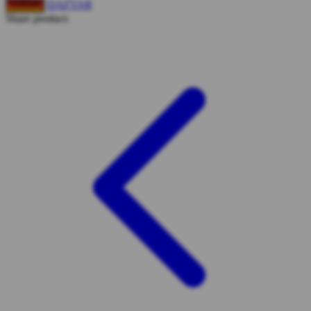
DAFTAR
LOGIN
Squishmallows
Share product:
Starbooks
Stick-O
Stokke
Sudocrem
Sumimo
Sunnylife
Sun-Staches
Swimava
T
Tommee Tippee
Trunki
Tutti Bambini