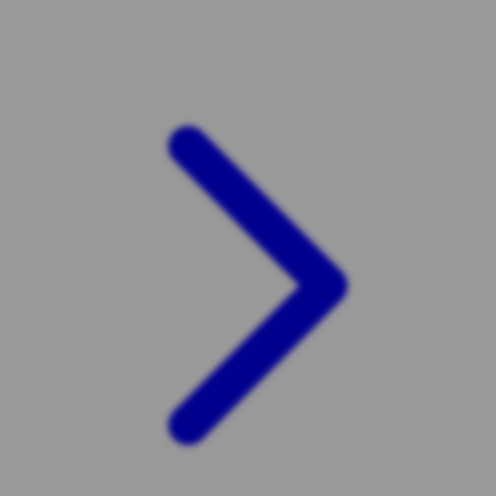
Twistshake
TY Toys
U
V
Veja
Vitaflow
Vtech
W
Waterland
Wellness