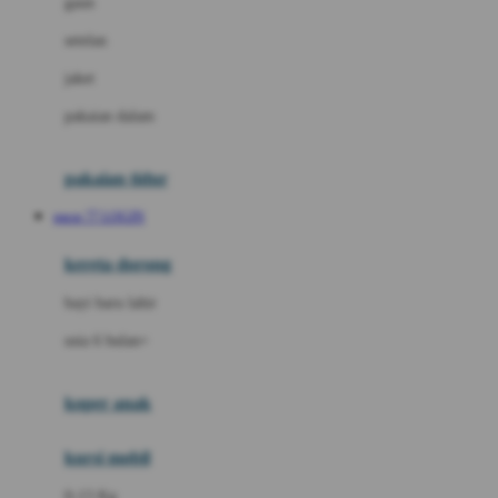
gaun
Dae Organics
setelan
Docare
jaket
Doona
pakaian dalam
Down To Earth
Drew
pakaian tidur
Dr. Brown's
gacor 77 LOGIN
E
kereta dorong
ELC
bayi baru lahir
Ergobaby
usia 6 bulan+
Expert Care
koper anak
Ezyroller
kursi mobil
F
0-13 Kg