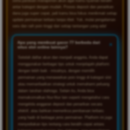
serta panduan manajemen akun agar kamu nyaman beralih
antar kategori dengan mudah. Proses deposit dan penarikan
dana juga super cepat, jadi kamu bisa fokus menikmati setiap
update permainan terbaru tanpa ribet. Yuk, mulai pengalaman
seru dan raih poin tinggi dari setiap tantangan yang ada!
Apa yang membuat gacor 77 berbeda dari
+
situs slot online lainnya?
Setelah daftar akun dan menjadi anggota, Anda dapat
menggunakan berbagai tips untuk menjelajahi platform
dengan lebih baik - misalnya, dengan memilih
permainan yang menawarkan poin tinggi di kategori slot
atau memanfaatkan strategi untuk memahami peluang
dalam taruhan olahraga. Selain itu, Anda bisa
memaksimalkan fitur-fitur lain seperti mengetahui cara
mengelola anggaran deposit dan penarikan secara
efektif, atau bahkan memeriksa pembaruan terbaru
yang hadir di berbagai jenis permainan. Platform ini juga
menyediakan tips tentang cara beralih cepat antara