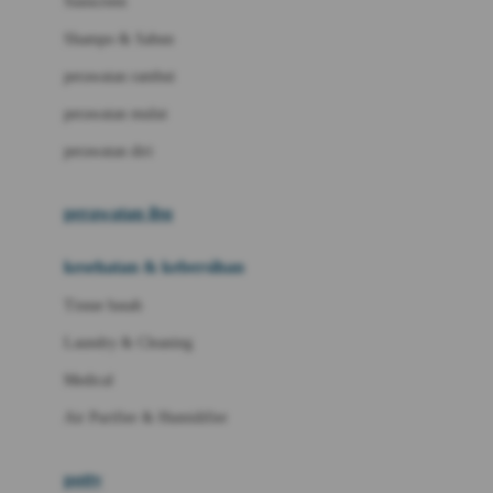
Sunscreen
London Taxi
Shampo & Sabun
Love To Dream
perawatan rambut
perawatan mulut
M
perawatan diri
Magformers
Mama's Choice
perawatan ibu
Mamas&Papas
kesehatan & kebersihan
Mamaway
Tissue basah
Maxi Cosi
Laundry & Cleaning
Megabloks
Medical
Micro
Air Purifier & Humidifier
MiDeer
Mimi & Lula
potty