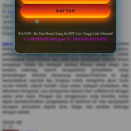
Serendah
Rp 10.000
Q
DAFTAR
Earn
1.000.000
-
100.000.000
Bonus
Use Installment Options from
.
Laarn more
QV Baby
Available for :
home delivery
store pickup
R
RAJA99 : Bo Toto Resmi Siang Ini RTP Live Tinggi Link Alternatif
© COPYRIGHT 2026 gacor 77 - SEO DON QUIXOTE.
gacor 77
Setelah melakukan registrasi, Anda dapat menggunakan
Real Shades
berbagai tips untuk menavigasi platform dengan optimal. Misalnya,
perhatikan peringkat permainan di kategori kasino untuk
Red Castle
menemukan versi terbaru atau pilih jenis permainan tertentu sesuai
keinginan. Selain itu, terdapat strategi khusus untuk bingo dan
Ribbon Madness
taruhan olahraga, seperti menganalisis probabilitas setiap
pertandingan sebelum memasang taruhan.Platform ini juga
S
menyediakan sepuluh tips berguna untuk mengelola akun Anda
secara efektif, seperti beralih cepat antara kategori permainan, dan
Sebamed
informasi mengenai cara memproses deposit dan withdrawal dengan
aman serta cepat. Dengan tips penggunaan yang tersedia, kamu
Silver Cross
dapat memaksimalkan pengalaman di platform ini dan menjelajahi
beragam permainan seperti slots, bingo, dan taruhan olahraga
Simply Idea
dengan mudah.
Skip Hop
choose qty
Spectra