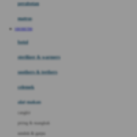
perabotan
Happy Tummy
Hauck
matras
Havaianas
SBOBET88
Hegen
botol
Hot Wheels
sterilizer & warmers
Hybrid
soothers & teethers
I
Inlacta DHA
celemek
Interlac
alat makan
Ivenet
cangkir
J
piring & mangkuk
Jack N Jill
sendok & garpu