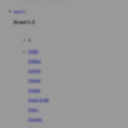
gacor 77
Brand A-Z
A
Addo
Adidas
Airfree
Alamii
Amara
Aqua Scale
Asics
Aveeno