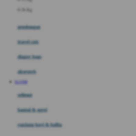
Felt So Sweet
0-36 Kg
Fisher Price
Flipper
gendongan
Friends Of Sally
travel cots
G
diaper bags
Gb
Geko
aksesoris
Graco
SLOT88
Gund
selimut
H
bantal & sprei
Habbie
Haenim
ranjang bayi & balita
Happy Horse