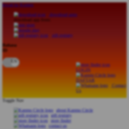
lewati ke Konten
download apps
download app from:
gift registry
Bahasa
ID
LOGIN
DAFTAR
Contact
Us
Toggle Nav
about Kanmo Circle
gift registry
store finder
contact us