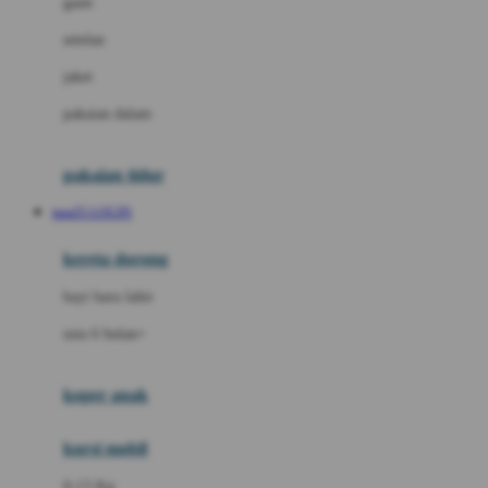
gaun
Dae Organics
setelan
Docare
jaket
Doona
pakaian dalam
Down To Earth
Drew
pakaian tidur
Dr. Brown's
tuna55 LOGIN
E
kereta dorong
ELC
bayi baru lahir
Ergobaby
usia 6 bulan+
Expert Care
koper anak
Ezyroller
kursi mobil
F
0-13 Kg