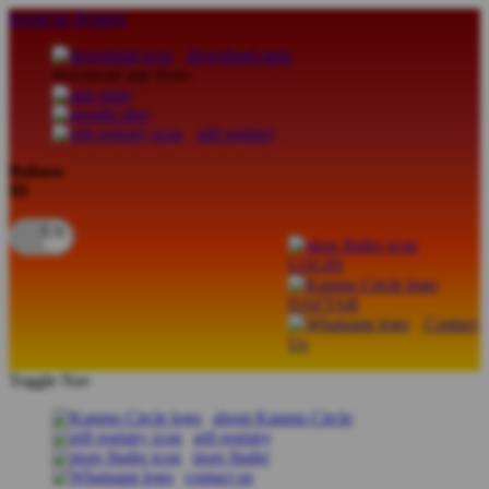
lewati ke Konten
download apps
download app from:
gift registry
Bahasa
ID
LOGIN
DAFTAR
Contact
Us
Toggle Nav
about Kanmo Circle
gift registry
store finder
contact us