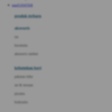
Awan
tuna55 DAFTAR
Azetabio
produk terbaru
B
aksesoris
Baabaasheepz
tas
Babiators
kacamata
Baby Dove
aksesoris rambut
Baby Jogger
Baby Rovega
kebutuhan bayi
Babybee
pakaian tidur
Banana Boat
set & terusan
Banz
piyama
Barbie
bodysuits
Beaba