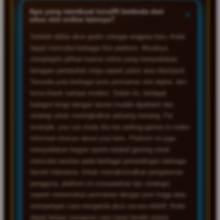
Apa yang membuat tuna55 berbeda dari
+
situs slot online lainnya?
Setelah daftar akun gratis sebagai anggota baru, Anda
dapat mencoba berbagai fitur platform. Misalnya,
menjelajahi pilihan kasino online yang menyediakan
beragam pertaruhan meja seperti poker atau blackjack.
Tersedia pula berbagai jenis permainan slot digital, dari
tema klasik sampai modern. Selain itu, terdapat
kategori bingo dengan aturan mudah dipahami dan
strategi untuk meningkatkan peluang menang. For
example, you can study the top ranking games to make
informed choices about your bets. Platform ini juga
menyediakan bagian sports-related gaming untuk
mencoba taruhan pada berbagai pertandingan olahraga
favorit Indonesia. Untuk memaksimalkan pengalaman
pengguna, platform ini menawarkan tips strategis
seperti menemukan permainan dengan poin tinggi atau
mempelajari cara mengelola akun secara efektif. Anda
dapat belajar mengenai cara cepat beralih antara