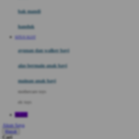
Mini Monkey
Moby
bak mandi
Momami
handuk
Mothercare
SITUS SLOT
Mustela
ayunan dan walker bayi
My Buddy Tag
My K
alas bermain anak bayi
N
mainan anak bayi
Naif
mothercare toys
Nike
elc toys
Nordic Natural
SLOT
Nuby
Akun Saya
Nuna
Masuk
Cari