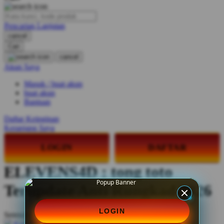
O
Pencarian Lanjutan
Oh Ma Grain
cancel
Okiedog
Cari
cancel
P
Akun Saya
Masuk / buat akun
Peachy
buat akun
Phil & Ted's
Bantuan
Philips Avent
Daftar Keinginan
Keranjang Saya
Pigeon
LOGIN
DAFTAR
Playgro
ELEVENS4D : tong toto
Poled Global
Terupdate Anti Rungkad 2026
Ponycycle
Puma
LOGIN
Serendah
Rp 10.000
Pureats