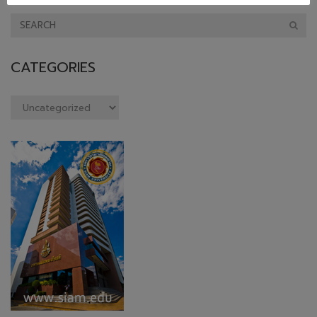
CATEGORIES
Categories