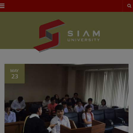
Menu
MAY
23